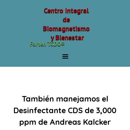
Centro Integral 
de 
Biomagnetismo 
y Bienestar
Forten TCDO®
CDS Andreas Kalcker
Productos
También
manejamos el
Desinfectante CDS de 3,000
ppm de Andreas Kalcker